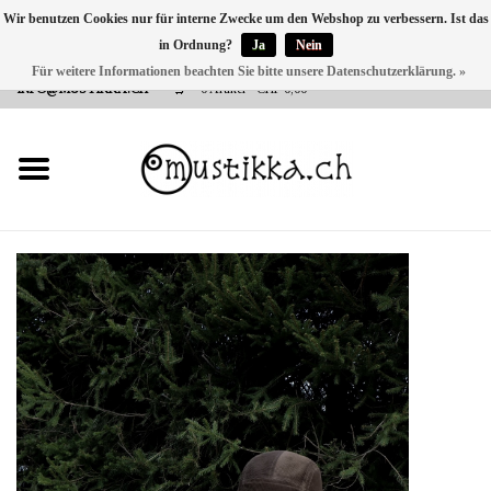
Wir benutzen Cookies nur für interne Zwecke um den Webshop zu verbessern. Ist das
in Ordnung?
Ja
Nein
DE
EN
FR
Für weitere Informationen beachten Sie bitte unsere Datenschutzerklärung. »
VERSANDKOSTEN 0 CHF INNERHALB CH | INT. VERSAND ÜBER
INFO@MUSTIKKA.CH
0 Artikel - CHF 0,00
NEU BEI UNS
SHOP - A PIECE OF
FINLAND FOR YOU
Marken
Kontakt