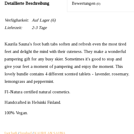
Detaillierte Beschreibung
Bewertungen
(0)
Verfügbarkeit:
Auf Lager
(6)
Lieferzeit:
2-3 Tage
Kaurila Sauna's foot bath tabs soften and refresh even the most tired
feet and delight the mind with their cuteness. They make a wonderful
pampering gift for any busy skier. Sometimes it's good to stop and
give your feet a moment of pampering and enjoy the moment. This
lovely bundle contains 4 different scented tablets - lavender, rosemary,
lemongrass and peppermint.
FI-Natura certified natural cosmetics.
Handcrafted in Helsinki Finland.
100% Vegan.
foot bath
/
fussbad
/
KAURILAN SAUNA