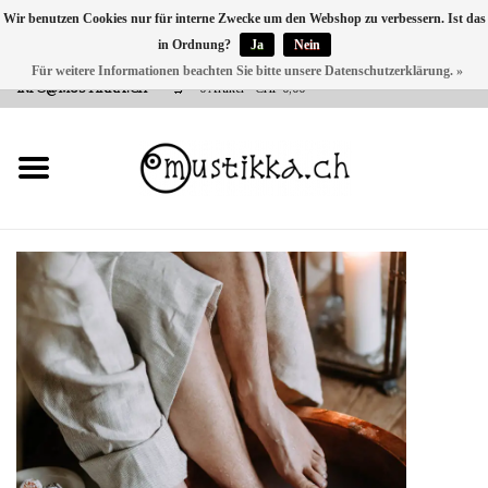
Wir benutzen Cookies nur für interne Zwecke um den Webshop zu verbessern. Ist das
in Ordnung?
Ja
Nein
DE
EN
FR
Für weitere Informationen beachten Sie bitte unsere Datenschutzerklärung. »
VERSANDKOSTEN 0 CHF INNERHALB CH | INT. VERSAND ÜBER
INFO@MUSTIKKA.CH
0 Artikel - CHF 0,00
NEU BEI UNS
SHOP - A PIECE OF
FINLAND FOR YOU
Marken
Kontakt