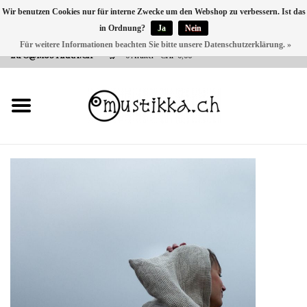
Wir benutzen Cookies nur für interne Zwecke um den Webshop zu verbessern. Ist das
in Ordnung?
Ja
Nein
DE
EN
FR
Für weitere Informationen beachten Sie bitte unsere Datenschutzerklärung. »
VERSANDKOSTEN 0 CHF INNERHALB CH | INT. VERSAND ÜBER
INFO@MUSTIKKA.CH
0 Artikel - CHF 0,00
NEU BEI UNS
SHOP - A PIECE OF
FINLAND FOR YOU
Marken
Kontakt