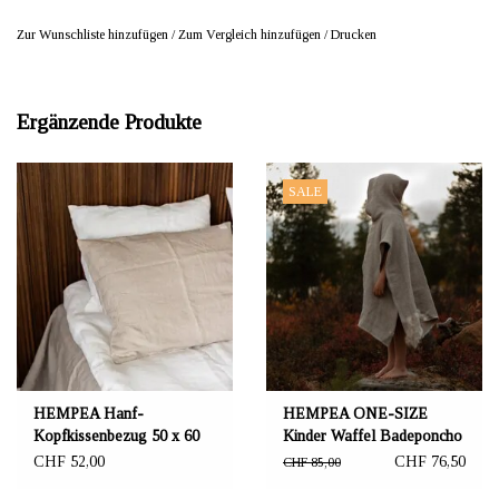
Zur Wunschliste hinzufügen
/
Zum Vergleich hinzufügen
/
Drucken
Ergänzende Produkte
SALE
HEMPEA Hanf-
HEMPEA ONE-SIZE
Kopfkissenbezug 50 x 60
Kinder Waffel Badeponcho
cm
70x70 cm
CHF 52,00
CHF 76,50
CHF 85,00