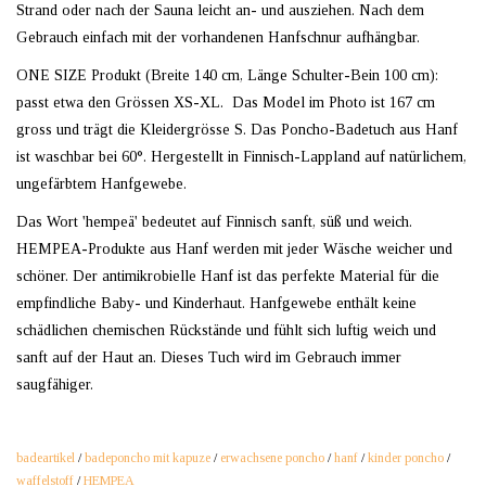
Strand oder nach der Sauna leicht an- und ausziehen. Nach dem
Gebrauch einfach mit der vorhandenen Hanfschnur aufhängbar.
ONE SIZE Produkt (Breite 140 cm, Länge Schulter-Bein 100 cm):
passt etwa den Grössen XS-XL. Das Model im Photo ist 167 cm
gross und trägt die Kleidergrösse S. Das Poncho-Badetuch aus Hanf
ist waschbar bei 60°. Hergestellt in Finnisch-Lappland auf natürlichem,
ungefärbtem Hanfgewebe.
Das Wort 'hempeä' bedeutet auf Finnisch sanft, süß und weich.
HEMPEA-Produkte aus Hanf werden mit jeder Wäsche weicher und
schöner. Der antimikrobielle Hanf ist das perfekte Material für die
empfindliche Baby- und Kinderhaut. Hanfgewebe enthält keine
schädlichen chemischen Rückstände und fühlt sich luftig weich und
sanft auf der Haut an. Dieses Tuch wird im Gebrauch immer
saugfähiger.
badeartikel
/
badeponcho mit kapuze
/
erwachsene poncho
/
hanf
/
kinder poncho
/
waffelstoff
/
HEMPEA