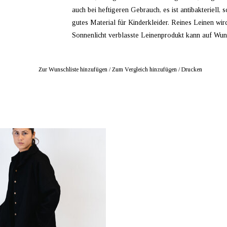
auch bei heftigeren Gebrauch, es ist antibakteriell
gutes Material für Kinderkleider. Reines Leinen wi
Sonnenlicht verblasste Leinenprodukt kann auf Wun
Zur Wunschliste hinzufügen
/
Zum Vergleich hinzufügen
/
Drucken
BIETER: mustikka.ch Reeta Nagel,
Frauenfeld, Schweiz
rsized Leinenhemd schwarzfarben.
festigung. Der kurze Saum verleiht dem
t eher schlichten Hemd Luftigkeit und
Schwung. ONE SIZE Grösse.