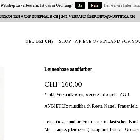
 Webshop zu verbessern. Ist das in Ordnung?
Ja
Nein
Für weitere Informati
NDKOSTEN 0 CHF INNERHALB CH | INT. VERSAND ÜBER
INFO@MUSTIKKA.CH
NEU BEI UNS
SHOP - A PIECE OF FINLAND FOR YO
Leinenhose sandfarben
CHF 160,00
* inkl. Versandkosten, weitere Info siehe AGB .
ANBIETER: mustikka.ch Reeta Nagel, Frauenfeld,
Leinenhose sandfarben mit einem elastischen Bund. 
Midi-Länge, gleichzeitig lässig und festlich. Grössen