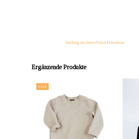
kleidung aus leinen
/
leinen
/
leinenhose
Ergänzende Produkte
ANBIETER: mustikka.ch Reeta Nagel,
AN
SALE
Frauenfeld, Schweiz
Ein schönes, einfaches Leinenhemd. Unisex
Ove
Modell !! Ökologisch angebautes dünnes 100%
Knopfbe
Leinen ist waschbar bei 60° C. Grössen: S, M, L.
sons