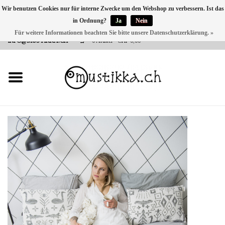
Wir benutzen Cookies nur für interne Zwecke um den Webshop zu verbessern. Ist das
in Ordnung?
Ja
Nein
DE
EN
FR
Für weitere Informationen beachten Sie bitte unsere Datenschutzerklärung. »
VERSANDKOSTEN 0 CHF INNERHALB CH | INT. VERSAND ÜBER
INFO@MUSTIKKA.CH
0 Artikel - CHF 0,00
NEU BEI UNS
SHOP - A PIECE OF
FINLAND FOR YOU
Marken
Kontakt