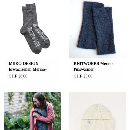
MIIKO DESIGN
KNITWORKS Merino
Erwachsenen Merino-
Pulswärmer
Socken "Louhi" graufarben
CHF 28,00
CHF 25,00