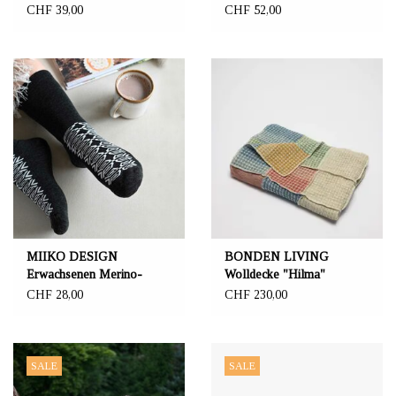
Loopschal und
CHF 39,00
CHF 52,00
Merinosocken
MIIKO DESIGN
BONDEN LIVING
Erwachsenen Merino-
Wolldecke "Hilma"
Socken "Louhi"
multicolor 80 x 160 cm -
CHF 28,00
CHF 230,00
NEUE DÜNNE
GARNQUALITÄT
SALE
SALE