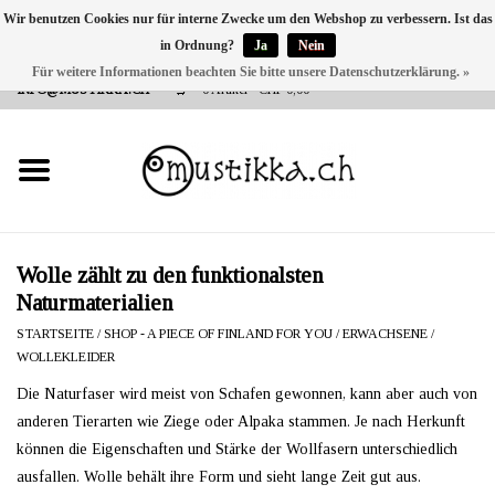
Wir benutzen Cookies nur für interne Zwecke um den Webshop zu verbessern. Ist das
in Ordnung?
Ja
Nein
DE
EN
FR
Für weitere Informationen beachten Sie bitte unsere Datenschutzerklärung. »
VERSANDKOSTEN 0 CHF INNERHALB CH | INT. VERSAND ÜBER
INFO@MUSTIKKA.CH
0 Artikel - CHF 0,00
NEU BEI UNS
SHOP - A PIECE OF
FINLAND FOR YOU
Marken
Wolle zählt zu den funktionalsten
Naturmaterialien
Kontakt
STARTSEITE
/
SHOP - A PIECE OF FINLAND FOR YOU
/
ERWACHSENE
/
WOLLEKLEIDER
Die Naturfaser wird meist von Schafen gewonnen, kann aber auch von
anderen Tierarten wie Ziege oder Alpaka stammen. Je nach Herkunft
können die Eigenschaften und Stärke der Wollfasern unterschiedlich
ausfallen. Wolle behält ihre Form und sieht lange Zeit gut aus.