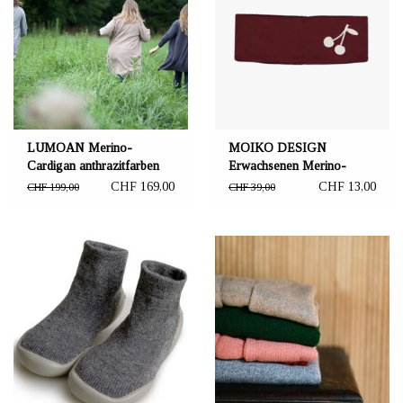
LUMOAN Merino-
MOIKO DESIGN
Cardigan anthrazitfarben
Erwachsenen Merino-
Headband Kirsikka
CHF 169,00
CHF 13,00
CHF 199,00
CHF 39,00