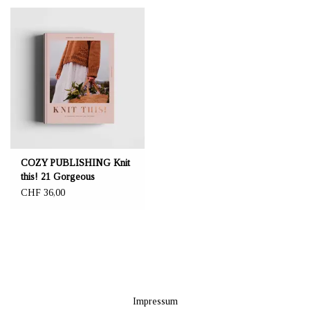
COZY PUBLISHING Knit
this! 21 Gorgeous
Everyday Knit Patterns
CHF 36,00
Impressum