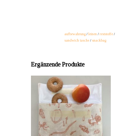
aufbewahrung
/
leinen
/
reststoffe
/
sandwich tasche
/
snackbag
Ergänzende Produkte
ANBIETER: mustikka.ch Reeta Nagel,
Frauenfeld, Schweiz
Die innen wasserfeste Sandwisch Tasche aus
Bio-Leinenstoff ersetzt die Einweg-Verpackungen
von Pausenbroten. Passt perfekt in die
Handtasche, in den Rucksack, Schulthek oder ins
Chindsgitäschli.