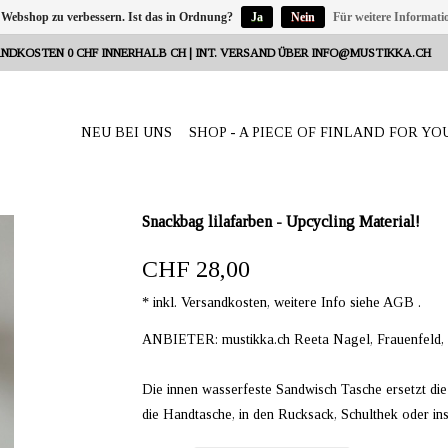
 Webshop zu verbessern. Ist das in Ordnung?
Ja
Nein
Für weitere Informati
NDKOSTEN 0 CHF INNERHALB CH | INT. VERSAND ÜBER
INFO@MUSTIKKA.CH
NEU BEI UNS
SHOP - A PIECE OF FINLAND FOR YO
Snackbag lilafarben - Upcycling Material!
CHF 28,00
* inkl. Versandkosten, weitere Info siehe AGB .
ANBIETER: mustikka.ch Reeta Nagel, Frauenfeld,
Die innen wasserfeste Sandwisch Tasche ersetzt di
die Handtasche, in den Rucksack, Schulthek oder ins