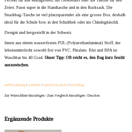
Perfekt für das Mittagessen, als Obstbeutel oder als Tasche für den
Zvieri. Passt super in die Handtasche und in den Rucksack. Die
Snackbag-Tasche ist viel platzsparender als eine grosse Box, deshalb
ideal für die Schule bzw. in den Schulthek oder ins Chindsgitäschli.
Designt und hergestellt in der Schweiz.
Innen aus einem wasserfesten PUL (Polyurethanlaminat) Stoff, der
lebensmittelecht sowohl frei von PVC, Phtalate, Blei und BPA ist.
Waschbar bis 40 Grad.
Unser Tipp: Oft reicht es, den Bag kurz feucht
auszuwischen.
aufbewahrung
/
reststoffe
/
sandwich tasche
/
snackbag
Zur Wunschliste hinzufügen
/
Zum Vergleich hinzufügen
/
Drucken
Ergänzende Produkte