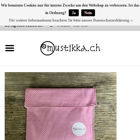
Wir benutzen Cookies nur für interne Zwecke um den Webshop zu verbessern. Ist das
in Ordnung?
Ja
Nein
DE
EN
FR
Für weitere Informationen beachten Sie bitte unsere Datenschutzerklärung. »
VERSANDKOSTEN 0 CHF INNERHALB CH | INT. VERSAND ÜBER
INFO@MUSTIKKA.CH
0 Artikel - CHF 0,00
NEU BEI UNS
SHOP - A PIECE OF
FINLAND FOR YOU
Marken
Kontakt