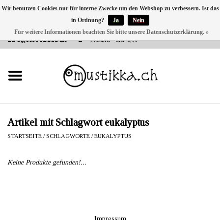
Wir benutzen Cookies nur für interne Zwecke um den Webshop zu verbessern. Ist das
in Ordnung?
Ja
Nein
DE
EN
FR
Für weitere Informationen beachten Sie bitte unsere Datenschutzerklärung. »
VERSANDKOSTEN 0 CHF INNERHALB CH | INT. VERSAND ÜBER
INFO@MUSTIKKA.CH
0 Artikel - CHF 0,00
NEU BEI UNS
SHOP - A PIECE OF
FINLAND FOR YOU
Marken
Artikel mit Schlagwort eukalyptus
STARTSEITE
/
SCHLAGWORTE
/
EUKALYPTUS
Kontakt
Keine Produkte gefunden!...
Impressum