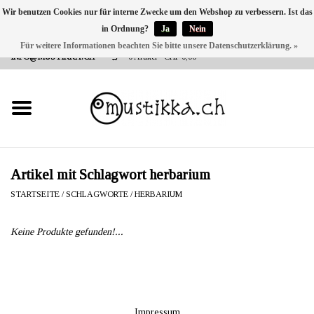
Wir benutzen Cookies nur für interne Zwecke um den Webshop zu verbessern. Ist das
in Ordnung?
Ja
Nein
DE
EN
FR
Für weitere Informationen beachten Sie bitte unsere Datenschutzerklärung. »
VERSANDKOSTEN 0 CHF INNERHALB CH | INT. VERSAND ÜBER
INFO@MUSTIKKA.CH
0 Artikel - CHF 0,00
NEU BEI UNS
SHOP - A PIECE OF
FINLAND FOR YOU
Marken
Artikel mit Schlagwort herbarium
STARTSEITE
/
SCHLAGWORTE
/
HERBARIUM
Kontakt
Keine Produkte gefunden!...
Impressum