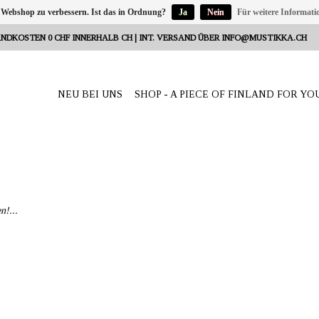
 Webshop zu verbessern. Ist das in Ordnung?
Ja
Nein
Für weitere Informati
NDKOSTEN 0 CHF INNERHALB CH | INT. VERSAND ÜBER
INFO@MUSTIKKA.CH
NEU BEI UNS
SHOP - A PIECE OF FINLAND FOR YO
n!...