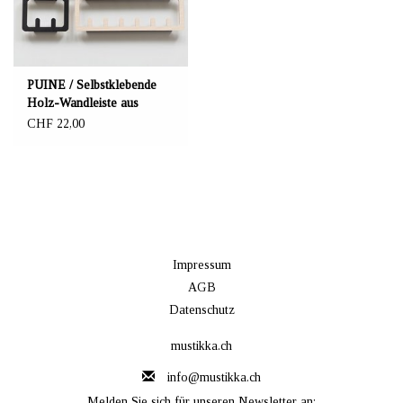
PUINE / Selbstklebende
Holz-Wandleiste aus
Birkenholz
CHF 22,00
Impressum
AGB
Datenschutz
mustikka.ch
info@mustikka.ch
Melden Sie sich für unseren Newsletter an: