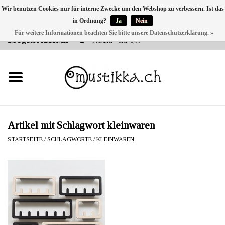
Wir benutzen Cookies nur für interne Zwecke um den Webshop zu verbessern. Ist das
in Ordnung?
Ja
Nein
DE
EN
FR
Für weitere Informationen beachten Sie bitte unsere Datenschutzerklärung. »
VERSANDKOSTEN 0 CHF INNERHALB CH | INT. VERSAND ÜBER
INFO@MUSTIKKA.CH
0 Artikel - CHF 0,00
NEU BEI UNS
SHOP - A PIECE OF
FINLAND FOR YOU
Marken
Artikel mit Schlagwort kleinwaren
STARTSEITE
/
SCHLAGWORTE
/
KLEINWAREN
Kontakt