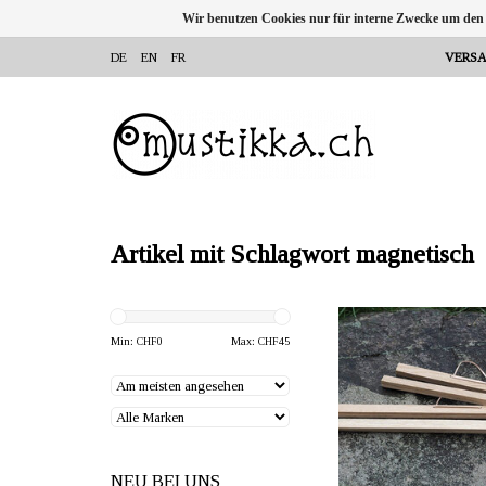
Wir benutzen Cookies nur für interne Zwecke um den
DE
EN
FR
VERSA
Artikel mit Schlagwort magnetisch
ANBIETER: mustikka.ch 
Frauenfeld, Sch
Min: CHF
0
Max: CHF
45
Diese Magnetleiste ist für 
Grösse 50 x 70 cm geeig
zu verwenden: Poster z
Holzstäben platzieren, 
fassen die Stäbe z
NEU BEI UNS