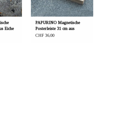
sche
PAPURINO Magnetische
us Eiche
Posterleiste 31 cm aus
Eiche/Birke
CHF 36,00