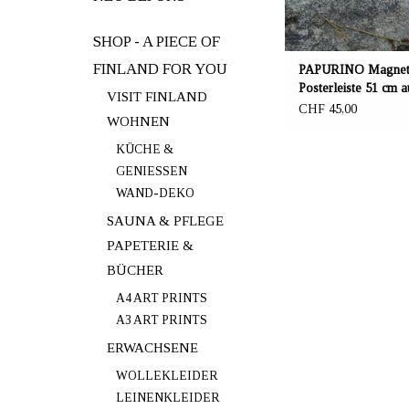
SHOP - A PIECE OF
FINLAND FOR YOU
PAPURINO Magneti
Posterleiste 51 cm a
VISIT FINLAND
CHF 45,00
WOHNEN
KÜCHE &
GENIESSEN
WAND-DEKO
SAUNA & PFLEGE
PAPETERIE &
BÜCHER
A4 ART PRINTS
A3 ART PRINTS
ERWACHSENE
WOLLEKLEIDER
LEINENKLEIDER