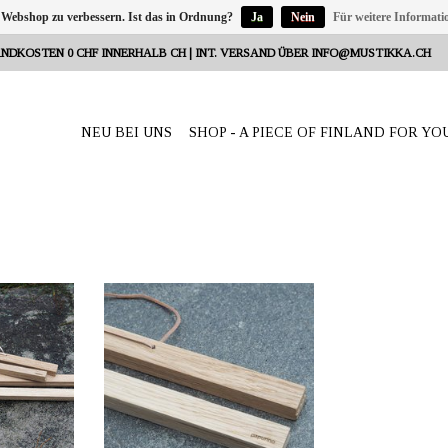
 Webshop zu verbessern. Ist das in Ordnung?
Ja
Nein
Für weitere Informati
NDKOSTEN 0 CHF INNERHALB CH | INT. VERSAND ÜBER
INFO@MUSTIKKA.CH
NEU BEI UNS
SHOP - A PIECE OF FINLAND FOR YO
Reeta Nagel,
ANBIETER: mustikka.ch Reeta Nagel,
weiz
Frauenfeld, Schweiz
Posters in der
Diese Magnetleiste ist für Posters in der
net. Einfach
Grösse 30 x 40 cm geeignet. Einfach
wischen den
zu verwenden: Poster zwischen den
die Magnete
Holzstäben platzieren, die Magnete
usammen.
fassen die Stäbe zusammen.