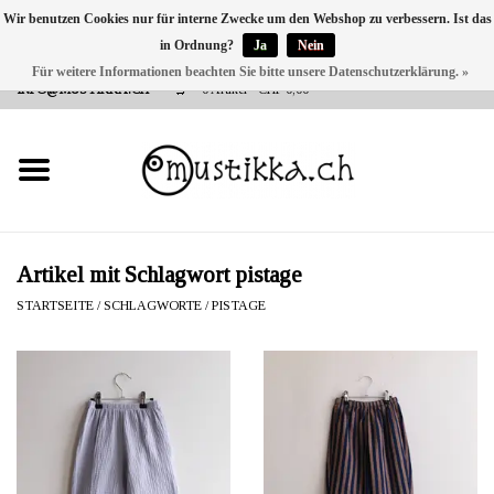
Wir benutzen Cookies nur für interne Zwecke um den Webshop zu verbessern. Ist das
in Ordnung?
Ja
Nein
DE
EN
FR
Für weitere Informationen beachten Sie bitte unsere Datenschutzerklärung. »
VERSANDKOSTEN 0 CHF INNERHALB CH | INT. VERSAND ÜBER
INFO@MUSTIKKA.CH
0 Artikel - CHF 0,00
NEU BEI UNS
SHOP - A PIECE OF
FINLAND FOR YOU
Marken
Artikel mit Schlagwort pistage
STARTSEITE
/
SCHLAGWORTE
/
PISTAGE
Kontakt