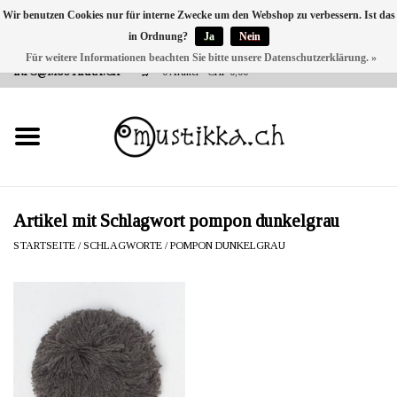
Wir benutzen Cookies nur für interne Zwecke um den Webshop zu verbessern. Ist das
in Ordnung?
Ja
Nein
DE
EN
FR
Für weitere Informationen beachten Sie bitte unsere Datenschutzerklärung. »
VERSANDKOSTEN 0 CHF INNERHALB CH | INT. VERSAND ÜBER
INFO@MUSTIKKA.CH
0 Artikel - CHF 0,00
NEU BEI UNS
SHOP - A PIECE OF
FINLAND FOR YOU
Marken
Artikel mit Schlagwort pompon dunkelgrau
STARTSEITE
/
SCHLAGWORTE
/
POMPON DUNKELGRAU
Kontakt