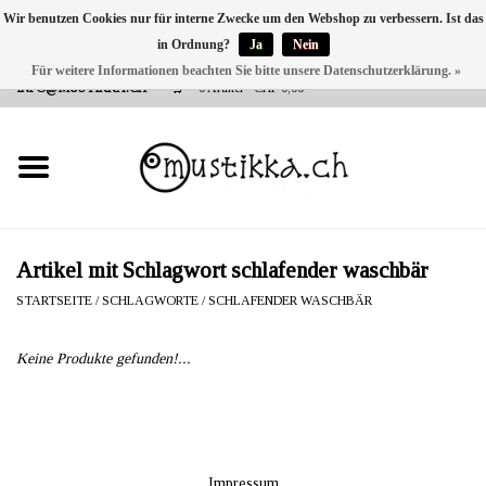
Wir benutzen Cookies nur für interne Zwecke um den Webshop zu verbessern. Ist das
in Ordnung?
Ja
Nein
DE
EN
FR
Für weitere Informationen beachten Sie bitte unsere Datenschutzerklärung. »
VERSANDKOSTEN 0 CHF INNERHALB CH | INT. VERSAND ÜBER
INFO@MUSTIKKA.CH
0 Artikel - CHF 0,00
NEU BEI UNS
SHOP - A PIECE OF
FINLAND FOR YOU
Marken
Artikel mit Schlagwort schlafender waschbär
STARTSEITE
/
SCHLAGWORTE
/
SCHLAFENDER WASCHBÄR
Kontakt
Keine Produkte gefunden!...
Impressum