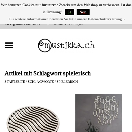
Wir benutzen Cookies nur für interne Zwecke um den Webshop zu verbessern. Ist das
in Ordnung?
Ja
Nein
DE
EN
FR
Für weitere Informationen beachten Sie bitte unsere Datenschutzerklärung. »
VERSANDKOSTEN 0 CHF INNERHALB CH | INT. VERSAND ÜBER
INFO@MUSTIKKA.CH
0 Artikel - CHF 0,00
NEU BEI UNS
SHOP - A PIECE OF
FINLAND FOR YOU
Marken
Artikel mit Schlagwort spielerisch
STARTSEITE
/
SCHLAGWORTE
/
SPIELERISCH
Kontakt