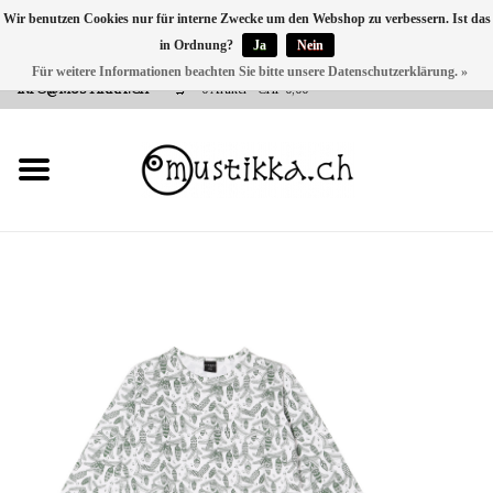
Wir benutzen Cookies nur für interne Zwecke um den Webshop zu verbessern. Ist das
in Ordnung?
Ja
Nein
DE
EN
FR
Für weitere Informationen beachten Sie bitte unsere Datenschutzerklärung. »
VERSANDKOSTEN 0 CHF INNERHALB CH | INT. VERSAND ÜBER
INFO@MUSTIKKA.CH
0 Artikel - CHF 0,00
NEU BEI UNS
SHOP - A PIECE OF
FINLAND FOR YOU
Marken
Kontakt