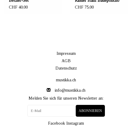
Becher-Set
Kinder Hanf Badeponcho
"Sleepy forest" 70x65 cm
CHF 40,00
CHF 75,00
Impressum
AGB
Datenschutz
mustikka.ch
info@mustikka.ch
Melden Sie sich für unseren Newsletter an:
ABONNIEREN
Facebook
Instagram