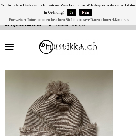
Wir benutzen Cookies nur für interne Zwecke um den Webshop zu verbessern. Ist das
in Ordnung?
Ja
Nein
DE
EN
FR
Für weitere Informationen beachten Sie bitte unsere Datenschutzerklärung. »
VERSANDKOSTEN 0 CHF INNERHALB CH | INT. VERSAND ÜBER
INFO@MUSTIKKA.CH
0 Artikel - CHF 0,00
NEU BEI UNS
SHOP - A PIECE OF
FINLAND FOR YOU
Marken
Kontakt