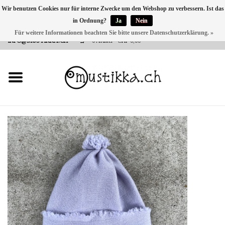
Wir benutzen Cookies nur für interne Zwecke um den Webshop zu verbessern. Ist das
in Ordnung?
Ja
Nein
DE
EN
FR
Für weitere Informationen beachten Sie bitte unsere Datenschutzerklärung. »
VERSANDKOSTEN 0 CHF INNERHALB CH | INT. VERSAND ÜBER
INFO@MUSTIKKA.CH
0 Artikel - CHF 0,00
NEU BEI UNS
SHOP - A PIECE OF
FINLAND FOR YOU
Marken
Kontakt