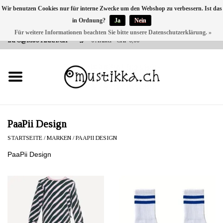
Wir benutzen Cookies nur für interne Zwecke um den Webshop zu verbessern. Ist das
in Ordnung?
Ja
Nein
DE
EN
FR
Für weitere Informationen beachten Sie bitte unsere Datenschutzerklärung. »
VERSANDKOSTEN 0 CHF INNERHALB CH | INT. VERSAND ÜBER
INFO@MUSTIKKA.CH
0 Artikel - CHF 0,00
NEU BEI UNS
SHOP - A PIECE OF
FINLAND FOR YOU
Marken
PaaPii Design
STARTSEITE
/
MARKEN
/
PAAPII DESIGN
Kontakt
PaaPii Design