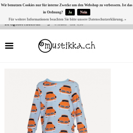
Wir benutzen Cookies nur für interne Zwecke um den Webshop zu verbessern. Ist das
in Ordnung?
Ja
Nein
DE
EN
FR
Für weitere Informationen beachten Sie bitte unsere Datenschutzerklärung. »
VERSANDKOSTEN 0 CHF INNERHALB CH | INT. VERSAND ÜBER
INFO@MUSTIKKA.CH
0 Artikel - CHF 0,00
NEU BEI UNS
SHOP - A PIECE OF
FINLAND FOR YOU
Marken
Kontakt