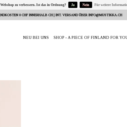
 Webshop zu verbessern. Ist das in Ordnung?
Ja
Nein
Für weitere Informati
NDKOSTEN 0 CHF INNERHALB CH | INT. VERSAND ÜBER
INFO@MUSTIKKA.CH
NEU BEI UNS
SHOP - A PIECE OF FINLAND FOR YO
Reeta Nagel,
weiz
schützt dank
Hergestellt in
össen 50 und
ch.