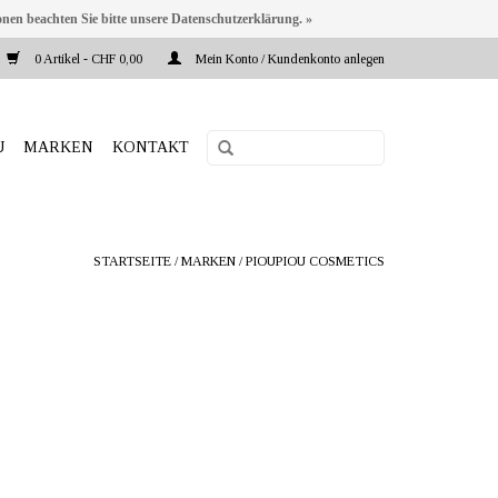
onen beachten Sie bitte unsere Datenschutzerklärung. »
0 Artikel - CHF 0,00
Mein Konto / Kundenkonto anlegen
U
MARKEN
KONTAKT
STARTSEITE
/
MARKEN
/
PIOUPIOU COSMETICS