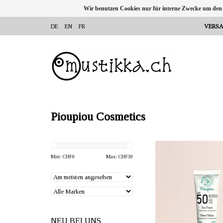
Wir benutzen Cookies nur für interne Zwecke um den
DE
EN
FR
VERSA
Pioupiou Cosmetics
ANBIETER: mustikka.ch 
Frauenfeld, Sch
Min: CHF
0
Max: CHF
30
Sonnencreme mit LSF50 
100% mineralischer Filter. 
der Schweiz. In zwei Gr
100 ml erhältli
NEU BEI UNS