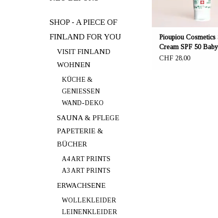
SHOP - A PIECE OF
FINLAND FOR YOU
Pioupiou Cosmetics
Cream SPF 50 Baby 
VISIT FINLAND
Mineral and Natural
CHF 28,00
WOHNEN
KÜCHE &
GENIESSEN
WAND-DEKO
SAUNA & PFLEGE
PAPETERIE &
BÜCHER
A4 ART PRINTS
A3 ART PRINTS
ERWACHSENE
WOLLEKLEIDER
LEINENKLEIDER