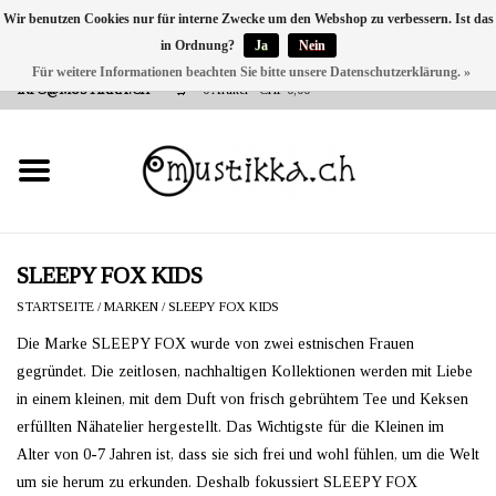
Wir benutzen Cookies nur für interne Zwecke um den Webshop zu verbessern. Ist das
in Ordnung?
Ja
Nein
DE
EN
FR
Für weitere Informationen beachten Sie bitte unsere Datenschutzerklärung. »
VERSANDKOSTEN 0 CHF INNERHALB CH | INT. VERSAND ÜBER
INFO@MUSTIKKA.CH
0 Artikel - CHF 0,00
NEU BEI UNS
SHOP - A PIECE OF
FINLAND FOR YOU
Marken
SLEEPY FOX KIDS
STARTSEITE
/
MARKEN
/
SLEEPY FOX KIDS
Kontakt
Die Marke SLEEPY FOX wurde von zwei estnischen Frauen
gegründet. Die zeitlosen, nachhaltigen Kollektionen werden mit Liebe
in einem kleinen, mit dem Duft von frisch gebrühtem Tee und Keksen
erfüllten Nähatelier hergestellt. Das Wichtigste für die Kleinen im
Alter von 0-7 Jahren ist, dass sie sich frei und wohl fühlen, um die Welt
um sie herum zu erkunden. Deshalb fokussiert SLEEPY FOX