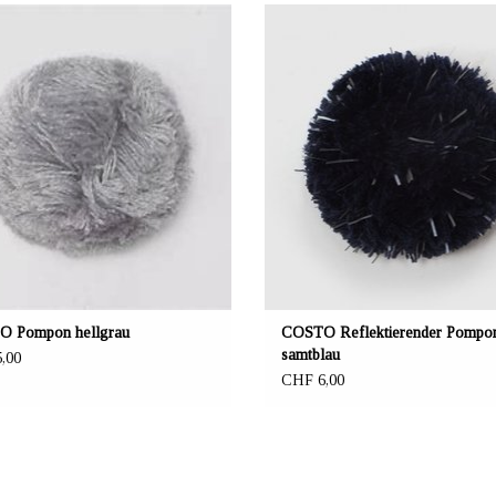
BIETER: mustikka.ch Reeta Nagel,
ANBIETER: mustikka.ch Reeta Nag
Frauenfeld, Schweiz
Frauenfeld, Schweiz
Material 100% Recycling Acryl
Material 100% Recycling Acryl
Durchmesser 6.5 cm
Durchmesser 6.5 cm
Von Hand waschen
Von Hand waschen
 Pompon hellgrau
COSTO Reflektierender Pompo
samtblau
,00
CHF 6,00