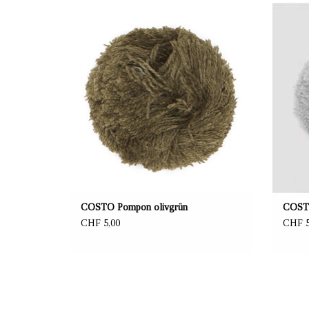
ANBIETER: mustikka.ch Reeta Nagel,
AN
Frauenfeld, Schweiz
Material 100% Recycling Acryl
Durchmesser 6.5 cm
Von Hand waschen
COSTO Pompon olivgrün
COSTO
CHF 5,00
CHF 5