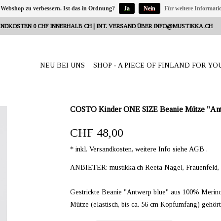
 Webshop zu verbessern. Ist das in Ordnung?
Ja
Nein
Für weitere Informati
NDKOSTEN 0 CHF INNERHALB CH | INT. VERSAND ÜBER
INFO@MUSTIKKA.CH
NEU BEI UNS
SHOP - A PIECE OF FINLAND FOR YO
COSTO Kinder ONE SIZE Beanie Mütze "Ant
CHF 48,00
* inkl. Versandkosten, weitere Info siehe AGB .
ANBIETER: mustikka.ch Reeta Nagel, Frauenfeld,
Gestrickte Beanie "Antwerp blue" aus 100% Meri
Mütze (elastisch, bis ca. 56 cm Kopfumfang) gehör