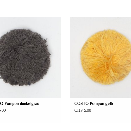
BIETER: mustikka.ch Reeta Nagel,
ANBIETER: mustikka.ch Reeta Nag
Frauenfeld, Schweiz
Frauenfeld, Schweiz
Material 100% Recycling Acryl
Material 100% Recycling Acryl
Durchmesser 6.5 cm
Durchmesser 6.5 cm
Von Hand waschen
Von Hand waschen
 Pompon dunkelgrau
COSTO Pompon gelb
,00
CHF 5,00