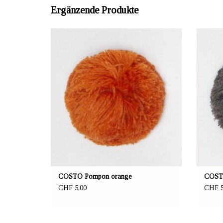
Ergänzende Produkte
ANBIETER: mustikka.ch Reeta Nagel,
AN
Frauenfeld, Schweiz
Material 100% Recycling Acryl
Durchmesser 6.5 cm
Von Hand waschen
COSTO Pompon orange
COSTO
CHF 5,00
CHF 5