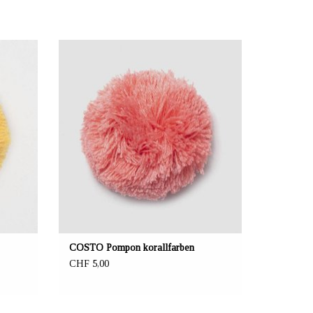
el,
ANBIETER: mustikka.ch Reeta Nagel,
Frauenfeld, Schweiz
Material 100% Recycling Acryl
Durchmesser 6.5 cm
Von Hand waschen
COSTO Pompon korallfarben
CHF 5,00