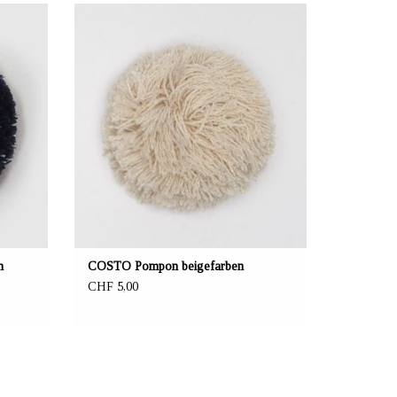
el,
ANBIETER: mustikka.ch Reeta Nagel,
Frauenfeld, Schweiz
Material 100% Recycling Acryl
Durchmesser 6.5 cm
Von Hand waschen
n
COSTO Pompon beigefarben
CHF 5,00