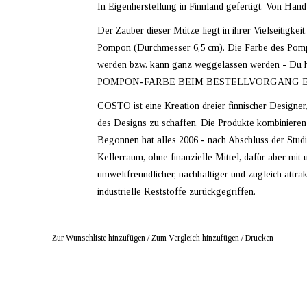
In Eigenherstellung in Finnland gefertigt. Von Ha
Der Zauber dieser Mütze liegt in ihrer Vielseitigke
Pompon (Durchmesser 6,5 cm). Die Farbe des Pomp
werden bzw. kann ganz weggelassen werden - 
POMPON-FARBE BEIM BESTELLVORGANG 
COSTO ist eine Kreation dreier finnischer Designe
des Designs zu schaffen. Die Produkte kombinieren d
Begonnen hat alles 2006 - nach Abschluss der Stud
Kellerraum, ohne finanzielle Mittel, dafür aber mit
umweltfreundlicher, nachhaltiger und zugleich attr
industrielle Reststoffe zurückgegriffen.
Zur Wunschliste hinzufügen
/
Zum Vergleich hinzufügen
/
Drucken