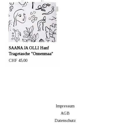
SAANA JA OLLI Hanf
Tragetasche "Onnenmaa"
46x46 cm
CHF 45,00
Impressum
AGB
Datenschutz