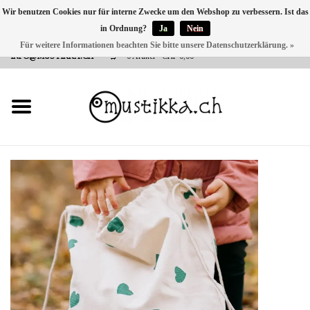
Wir benutzen Cookies nur für interne Zwecke um den Webshop zu verbessern. Ist das
in Ordnung?
Ja
Nein
DE
EN
FR
Für weitere Informationen beachten Sie bitte unsere Datenschutzerklärung. »
VERSANDKOSTEN 0 CHF INNERHALB CH | INT. VERSAND ÜBER
INFO@MUSTIKKA.CH
0 Artikel - CHF 0,00
NEU BEI UNS
SHOP - A PIECE OF
FINLAND FOR YOU
Marken
Kontakt