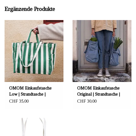
Ergänzende Produkte
OMOM Einkaufstasche
OMOM Einkaufstasche
Low | Strandtasche |
Original | Strandtasche |
Tragetasche aus Bio-
Tragetasche aus Bio-
CHF 35,00
CHF 30,00
Baumwolle gestreift
Baumwolle