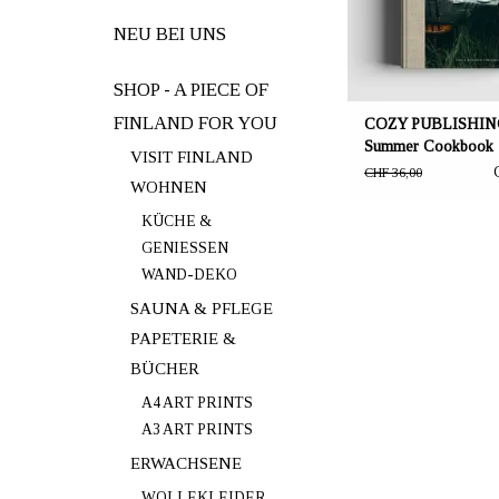
Pages 253.
NEU BEI UNS
SHOP - A PIECE OF
FINLAND FOR YOU
COZY PUBLISHING
Summer Cookbook
VISIT FINLAND
CHF 36,00
WOHNEN
KÜCHE &
GENIESSEN
WAND-DEKO
SAUNA & PFLEGE
PAPETERIE &
BÜCHER
A4 ART PRINTS
A3 ART PRINTS
ERWACHSENE
WOLLEKLEIDER