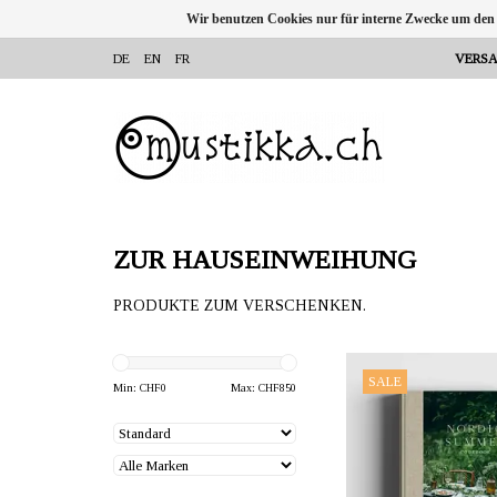
Wir benutzen Cookies nur für interne Zwecke um den
DE
EN
FR
VERSA
ZUR HAUSEINWEIHUNG
PRODUKTE ZUM VERSCHENKEN.
ANBIETER: mustikka.ch 
SALE
Frauenfeld, Sch
Min: CHF
0
Max: CHF
850
The Nordic Summer Cook
up a generous spread of
season’s finest. Langua