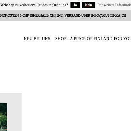
 Webshop zu verbessern. Ist das in Ordnung?
Ja
Nein
Für weitere Informati
NDKOSTEN 0 CHF INNERHALB CH | INT. VERSAND ÜBER
INFO@MUSTIKKA.CH
NEU BEI UNS
SHOP - A PIECE OF FINLAND FOR YO
Reeta Nagel,
weiz
book serves
 the summer
ge English.