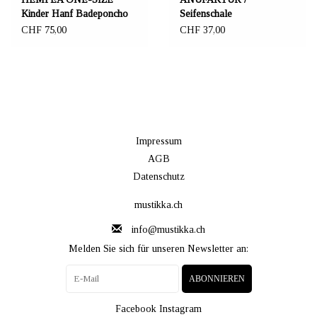
Kinder Hanf Badeponcho
Seifenschale
"Sleepy forest" 70x65 cm
schwarz/hellgrün
CHF 75,00
CHF 37,00
Impressum
AGB
Datenschutz
mustikka.ch
info@mustikka.ch
Melden Sie sich für unseren Newsletter an:
ABONNIEREN
Facebook
Instagram