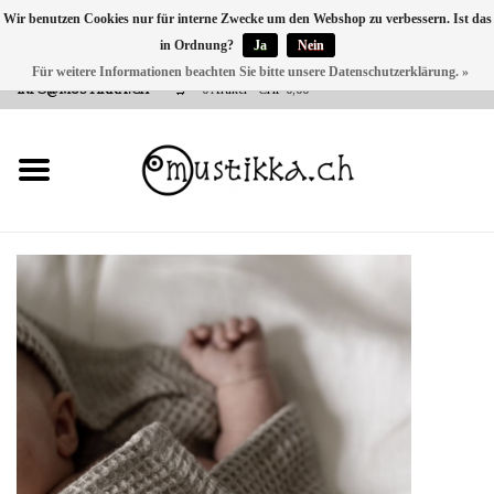
Wir benutzen Cookies nur für interne Zwecke um den Webshop zu verbessern. Ist das
in Ordnung?
Ja
Nein
DE
EN
FR
Für weitere Informationen beachten Sie bitte unsere Datenschutzerklärung. »
VERSANDKOSTEN 0 CHF INNERHALB CH | INT. VERSAND ÜBER
INFO@MUSTIKKA.CH
0 Artikel - CHF 0,00
NEU BEI UNS
SHOP - A PIECE OF
FINLAND FOR YOU
Marken
Kontakt