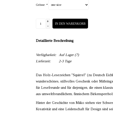
Grösse:
*
+
IN DEN WARENKORB
-
Detaillierte Beschreibung
Verfügbarkeit:
Auf Lager
(7)
Lieferzeit:
2-3 Tage
Das Holz-Lesezeichen "Squirrel" (zu Deutsch Eichh
wunderschönes, stillvolles Geschenk oder Mitbringse
für Lesefreunde und für diejenigen, die einen klass
aus umweltfreundlichem, finnischem Birkensperrholz
Hinter der Geschichte von Miiko stehen vier Schwe
Kreativität und eine Leidenschaft für Design sind se