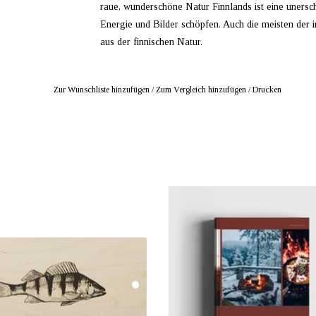
raue, wunderschöne Natur Finnlands ist eine unersch
Energie und Bilder schöpfen. Auch die meisten der
aus der finnischen Natur.
Zur Wunschliste hinzufügen
/
Zum Vergleich hinzufügen
/
Drucken
BIETER: mustikka.ch Reeta Nagel,
ANBIETER: mustikka.ch Reeta Nag
Frauenfeld, Schweiz
Frauenfeld, Schweiz
ebrett "Ahven" (zu Deutsch Barsch) aus
Recipes for Day Hikes and Wilderness 
tifiziertem Birkensperrholz mit einer
packed with delicious vegetarian recipe
noberfläche. Grösse 43 x 22 x 0,7 cm.
up by a few wild fish and game dis
continuing in the spirit of Food in th
(2022). Pages 232