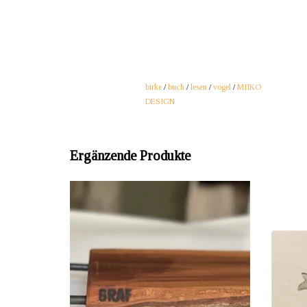
birke
/
buch
/
lesen
/
vogel
/
MIIKO
DESIGN
Ergänzende Produkte
ANBIETER: Markus Graf, Frauenfeld, Schweiz
AN
Dieses hochwertige Servierbrett aus
Zwetschgenholz eignet sich hervorragend als
Schneid
Geschenk. Länge = 46 cm, Breite = 23.5 cm,
zer
Höhe bzw. Dicke = 5 cm. Gewicht: 3.6 kg.
Melami
Gefertigt im Atelier Graf in Frauenfeld.