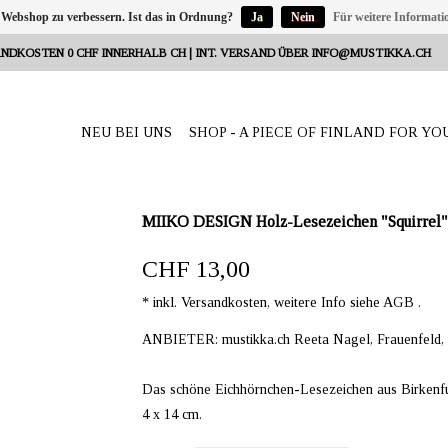
 Webshop zu verbessern. Ist das in Ordnung?
Ja
Nein
Für weitere Informati
NDKOSTEN 0 CHF INNERHALB CH | INT. VERSAND ÜBER
INFO@MUSTIKKA.CH
NEU BEI UNS
SHOP - A PIECE OF FINLAND FOR YO
MIIKO DESIGN Holz-Lesezeichen "Squirrel"
CHF 13,00
* inkl. Versandkosten, weitere Info siehe AGB .
ANBIETER: mustikka.ch Reeta Nagel, Frauenfeld,
Das schöne Eichhörnchen-Lesezeichen aus Birkenfurn
4 x 14 cm.