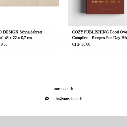
 DESIGN Schneidebrett
COZY PUBLISHING Food Over
" 43 x 22 x 0,7 cm
Campfire – Recipes For Day Hi
Wilderness
9,00
CHF 36,00
mustikka.ch
info@mustikka.ch