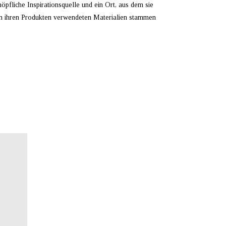
öpfliche Inspirationsquelle und ein Ort, aus dem sie
 in ihren Produkten verwendeten Materialien stammen
el,
Treks is
s, spiced
hes,
e Woods