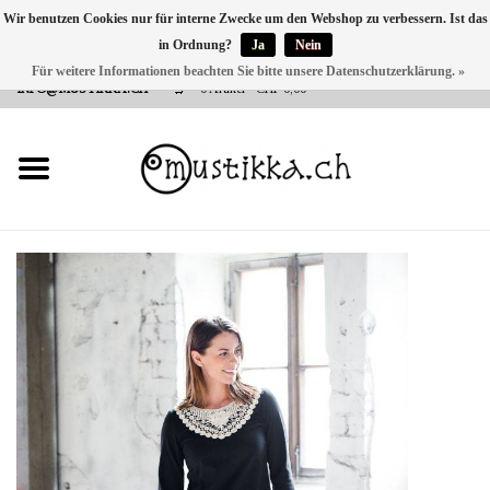
Wir benutzen Cookies nur für interne Zwecke um den Webshop zu verbessern. Ist das
in Ordnung?
Ja
Nein
DE
EN
FR
Für weitere Informationen beachten Sie bitte unsere Datenschutzerklärung. »
VERSANDKOSTEN 0 CHF INNERHALB CH | INT. VERSAND ÜBER
INFO@MUSTIKKA.CH
0 Artikel - CHF 0,00
NEU BEI UNS
SHOP - A PIECE OF
FINLAND FOR YOU
Marken
Kontakt