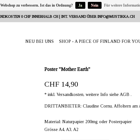
 Webshop zu verbessern. Ist das in Ordnung?
Ja
Nein
Für weitere Informati
NDKOSTEN 0 CHF INNERHALB CH | INT. VERSAND ÜBER
INFO@MUSTIKKA.CH
NEU BEI UNS
SHOP - A PIECE OF FINLAND FOR YO
Poster "Mother Earth"
CHF 14,90
* inkl. Versandkosten, weitere Info siehe AGB .
DRITTANBIETER: Claudine Cornu, Affoltern am A
Material: Naturpapier 200mg oder Posterpapier
Grösse A4, A3, A2