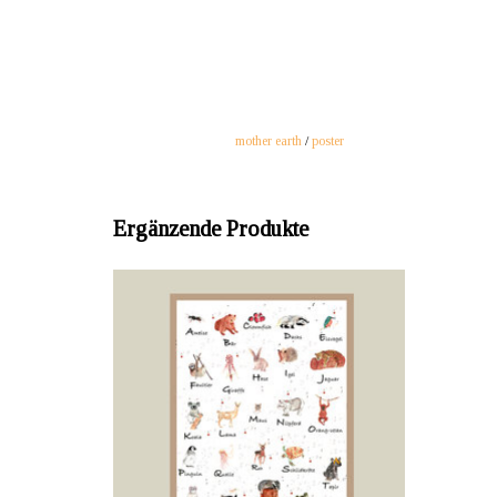
mother earth
/
poster
Ergänzende Produkte
DRITTANBIETER: Claudine Cornu, Affoltern am
Albis, Schweiz
Material: Naturpapier 200mg oder Posterpapier
Grösse A4, A3, A2