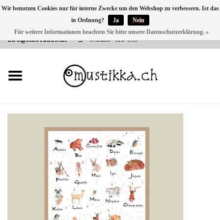
Wir benutzen Cookies nur für interne Zwecke um den Webshop zu verbessern. Ist das
in Ordnung?
Ja
Nein
DE
EN
FR
Für weitere Informationen beachten Sie bitte unsere Datenschutzerklärung. »
VERSANDKOSTEN 0 CHF INNERHALB CH | INT. VERSAND ÜBER
INFO@MUSTIKKA.CH
0 Artikel - CHF 0,00
NEU BEI UNS
SHOP - A PIECE OF
FINLAND FOR YOU
Marken
Kontakt