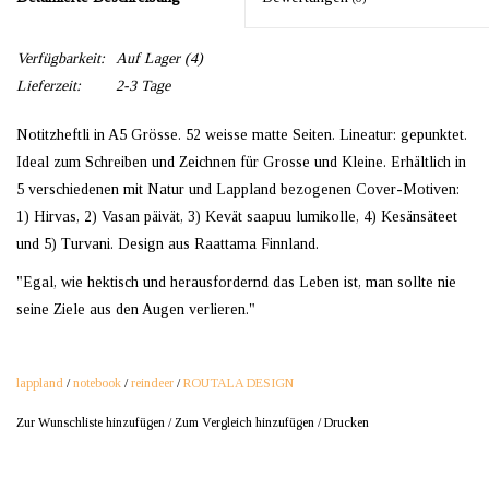
Verfügbarkeit:
Auf Lager
(4)
Lieferzeit:
2-3 Tage
Notitzheftli in A5 Grösse. 52 weisse matte Seiten. Lineatur: gepunktet.
Ideal zum Schreiben und Zeichnen für Grosse und Kleine. Erhältlich in
5 verschiedenen mit Natur und Lappland bezogenen Cover-Motiven:
1) Hirvas, 2) Vasan päivät, 3) Kevät saapuu lumikolle, 4) Kesänsäteet
und 5) Turvani. Design aus Raattama Finnland.
"Egal, wie hektisch und herausfordernd das Leben ist, man sollte nie
seine Ziele aus den Augen verlieren."
lappland
/
notebook
/
reindeer
/
ROUTALA DESIGN
Zur Wunschliste hinzufügen
/
Zum Vergleich hinzufügen
/
Drucken