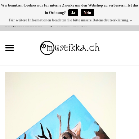
Wir benutzen Cookies nur für interne Zwecke um den Webshop zu verbessern. Ist das
in Ordnung?
Ja
Nein
DE
EN
FR
Für weitere Informationen beachten Sie bitte unsere Datenschutzerklärung. »
VERSANDKOSTEN 0 CHF INNERHALB CH | INT. VERSAND ÜBER
INFO@MUSTIKKA.CH
0 Artikel - CHF 0,00
NEU BEI UNS
SHOP - A PIECE OF
FINLAND FOR YOU
Marken
Kontakt