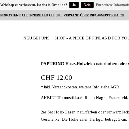
 Webshop zu verbessern. Ist das in Ordnung?
Ja
Nein
Für weitere Informati
NDKOSTEN 0 CHF INNERHALB CH | INT. VERSAND ÜBER
INFO@MUSTIKKA.CH
NEU BEI UNS
SHOP - A PIECE OF FINLAND FOR YO
PAPURINO Hase-Holzdeko naturfarben oder s
CHF 12,00
* inkl. Versandkosten, weitere Info siehe AGB .
ANBIETER: mustikka.ch Reeta Nagel, Frauenfeld,
2er Set Holz-Hasen, naturfarben oder schwarz lacki
Geschenke. Die Höhe einer Tierfigur beträgt 5 cm.