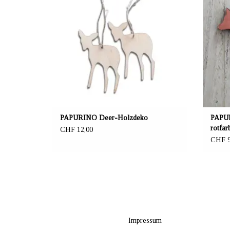
2er Set Holz-Hirsch, naturfarben oder schwarz
2er Set 
lackiert. Ein niedliches Schmuckstück z.B. für
Schmuck
den Weihnachtsbaum. Die Höhe einer Tierfigur
beträgt 5 cm.
PAPURINO Deer-Holzdeko
PAPUR
rotfar
CHF 12,00
CHF 9
Impressum