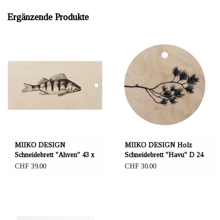
Ergänzende Produkte
MIIKO DESIGN
MIIKO DESIGN Holz
Schneidebrett "Ahven" 43 x
Schneidebrett "Havu" D 24
22 x 0,7 cm
cm
CHF 39,00
CHF 30,00