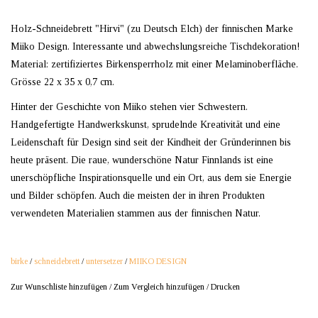
Holz-Schneidebrett "Hirvi" (zu Deutsch Elch) der finnischen Marke
Miiko Design. Interessante und abwechslungsreiche Tischdekoration!
Material: zertifiziertes Birkensperrholz mit einer Melaminoberfläche.
Grösse 22 x 35 x 0,7 cm.
Hinter der Geschichte von Miiko stehen vier Schwestern.
Handgefertigte Handwerkskunst, sprudelnde Kreativität und eine
Leidenschaft für Design sind seit der Kindheit der Gründerinnen bis
heute präsent. Die raue, wunderschöne Natur Finnlands ist eine
unerschöpfliche Inspirationsquelle und ein Ort, aus dem sie Energie
und Bilder schöpfen. Auch die meisten der in ihren Produkten
verwendeten Materialien stammen aus der finnischen Natur.
birke
/
schneidebrett
/
untersetzer
/
MIIKO DESIGN
Zur Wunschliste hinzufügen
/
Zum Vergleich hinzufügen
/
Drucken