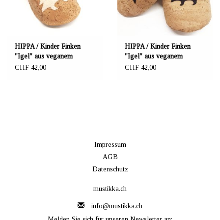
HIPPA / Kinder Finken
HIPPA / Kinder Finken
"Igel" aus veganem
"Igel" aus veganem
Korkstoff
Korkstoff
CHF 42,00
CHF 42,00
Impressum
AGB
Datenschutz
mustikka.ch
info@mustikka.ch
Melden Sie sich für unseren Newsletter an: