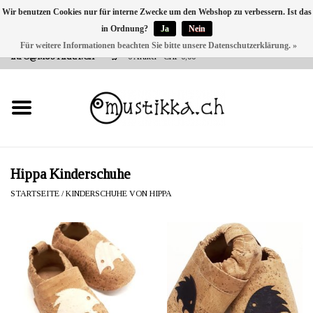
Wir benutzen Cookies nur für interne Zwecke um den Webshop zu verbessern. Ist das
in Ordnung?
Ja
Nein
DE
EN
FR
Für weitere Informationen beachten Sie bitte unsere Datenschutzerklärung. »
VERSANDKOSTEN 0 CHF INNERHALB CH | INT. VERSAND ÜBER
INFO@MUSTIKKA.CH
0 Artikel - CHF 0,00
NEU BEI UNS
SHOP - A PIECE OF
FINLAND FOR YOU
Marken
Hippa Kinderschuhe
STARTSEITE
/
KINDERSCHUHE VON HIPPA
Kontakt