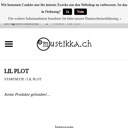
Wir benutzen Cookies nur für interne Zwecke um den Webshop zu verbessern. Ist das
in Ordnung?
Ja
Nein
DE
EN
FR
Für weitere Informationen beachten Sie bitte unsere Datenschutzerklärung. »
VERSANDKOSTEN 0 CHF INNERHALB CH | INT. VERSAND ÜBER
INFO@MUSTIKKA.CH
0 Artikel - CHF 0,00
NEU BEI UNS
SHOP - A PIECE OF
FINLAND FOR YOU
Marken
LIL PLOT
STARTSEITE
/
LIL PLOT
Kontakt
Keine Produkte gefunden!...
Impressum