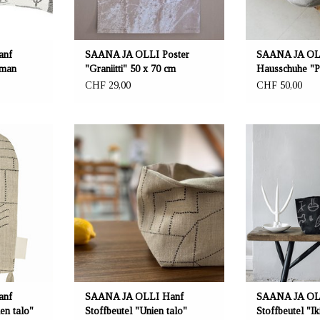
m.
anf
SAANA JA OLLI Poster
SAANA JA OL
lman
"Graniitti" 50 x 70 cm
Hausschuhe "Pä
CHF 29,00
CHF 50,00
Reeta Nagel,
ANBIETER: mustikka.ch Reeta Nagel,
ANBIETER: mustik
weiz
Frauenfeld, Schweiz
Frauenfel
nien talo"
Hanf Stoffbeutel 13x13x18cm. Das
Stoffbeutel 13
z. 100%
beige-schwarze Muster "Unien talo"
Europäischer Ha
llung: 100%
(wörtlich: Haus der Träume) wurde
(wörtlich: Der Ew
sern.
vom Renovierungsprojekt eines 104
Ästhetik prähisto
Waschbar 40
Jahre alten Blockhauses des
Höhlenmalereien un
Designerpaares inspiriert.
modern
anf
SAANA JA OLLI Hanf
SAANA JA OL
en talo"
Stoffbeutel "Unien talo"
Stoffbeutel "Ik