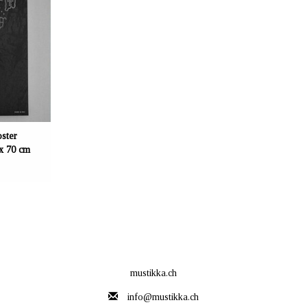
r finnischen
LI. Mit
uf 180 g/m²
nd, gedruckt.
 cm.
ster
x 70 cm
mustikka.ch
info@mustikka.ch