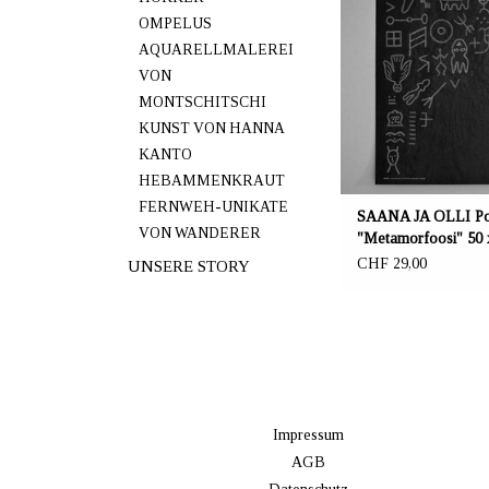
OMPELUS
Poster "Metamorfoosi" de
AQUARELLMALEREI
Marke SAANA JA OL
professionellem Stolz a
VON
Papier in Kaarina, Finnla
MONTSCHITSCHI
Grösse 50 x 70
KUNST VON HANNA
KANTO
HEBAMMENKRAUT
FERNWEH-UNIKATE
SAANA JA OLLI Po
VON WANDERER
"Metamorfoosi" 50 
CHF 29,00
UNSERE STORY
Impressum
AGB