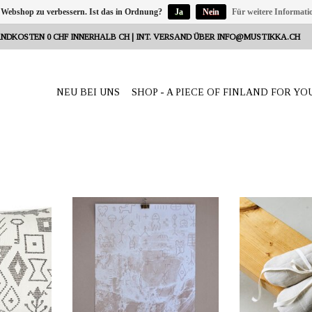
 Webshop zu verbessern. Ist das in Ordnung?
Ja
Nein
Für weitere Informati
NDKOSTEN 0 CHF INNERHALB CH | INT. VERSAND ÜBER
INFO@MUSTIKKA.CH
NEU BEI UNS
SHOP - A PIECE OF FINLAND FOR YO
Reeta Nagel,
ANBIETER: mustikka.ch Reeta Nagel,
ANBIETER: mustik
weiz
Frauenfeld, Schweiz
Frauenfel
s schwarz-
Poster "Graniitti" der finnischen Marke
Hanf Hausschuhe b
der Welt" ist
SAANA JA OLLI. Mit professionellem
100% Europäisch
n finnischen
Stolz auf 180 g/m² Papier in Kaarina,
100% recycelte Te
r finnischen
Finnland, gedruckt. Grösse 50 x 70
Grössen erhältlich
Grösse 40x60
cm.
41 (25,5 cm