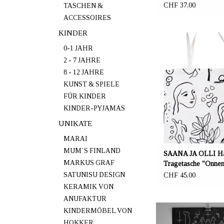
CHF 37,00
TASCHEN &
ACCESSOIRES
KINDER
ANBIETER: mustikka.ch 
Frauenfeld, Sch
0-1 JAHR
2 - 7 JAHRE
Hanf Tragetasche 46x
8 - 12 JAHRE
weiss-schwarze Motiv
KUNST & SPIELE
(Arkadien) stellt einen s
FÜR KINDER
Raum in der unruhigen We
Europäischer H
KINDER-PYJAMAS
UNIKATE
MARAI
MUM`S FINLAND
SAANA JA OLLI H
MARKUS GRAF
Tragetasche "Onne
46x46 cm
SATUNISU DESIGN
CHF 45,00
KERAMIK VON
ANUFAKTUR
ANBIETER: mustikka.ch 
KINDERMÖBEL VON
Frauenfeld, Sch
HOKKER