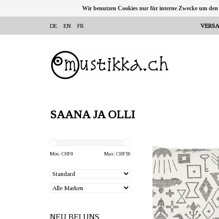
Wir benutzen Cookies nur für interne Zwecke um den
DE
EN
FR
VERSA
SAANA JA OLLI
ANBIETER: mustikka.ch 
Frauenfeld, Sch
Min: CHF
0
Max: CHF
50
Hanf Kissenbezug. Da
weisse Motiv "Die Geburt 
inspiriert von den uralte
Schöpfungssagen und de
Wandteppich-Tradition. 
NEU BEI UNS