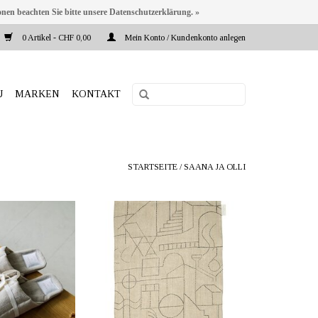
onen beachten Sie bitte unsere Datenschutzerklärung. »
0 Artikel - CHF 0,00
Mein Konto / Kundenkonto anlegen
U
MARKEN
KONTAKT
STARTSEITE
/
SAANA JA OLLI
ka.ch Reeta Nagel,
ANBIETER: mustikka.ch Reeta Nagel,
d, Schweiz
Frauenfeld, Schweiz
eigefarben. Stoff:
Hanf Geschirrtuch "Unien talo"
er Hanf. Füllung:
beigefarben/schwarz. Grösse 45×70
xtilfasern. In zwei
cm.
: 36-38 (24 cm), 39-
) und 42-44.