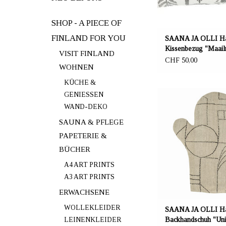
oder 60x80 c
SHOP - A PIECE OF
FINLAND FOR YOU
SAANA JA OLLI H
Kissenbezug "Maai
VISIT FINLAND
synty"
CHF 50,00
WOHNEN
KÜCHE &
ANBIETER: mustikka.ch 
GENIESSEN
Frauenfeld, Sch
WAND-DEKO
SAUNA & PFLEGE
Hanf Backhandschuh "U
beigefarben/schwar
PAPETERIE &
Europäischer Hanf. Fü
BÜCHER
recycelte Textilfa
Beigefarben/schwarz. 
A4 ART PRINTS
Grad.
A3 ART PRINTS
ERWACHSENE
WOLLEKLEIDER
SAANA JA OLLI H
LEINENKLEIDER
Backhandschuh "Uni