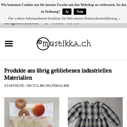
Wir benutzen Cookies nur für interne Zwecke um den Webshop zu verbessern. Ist das
in Ordnung?
Ja
Nein
DE
EN
FR
Für weitere Informationen beachten Sie bitte unsere Datenschutzerklärung. »
VERSANDKOSTEN 0 CHF INNERHALB CH | INT. VERSAND ÜBER
INFO@MUSTIKKA.CH
0 Artikel - CHF 0,00
NEU BEI UNS
SHOP - A PIECE OF
FINLAND FOR YOU
Marken
Produkte aus übrig gebliebenen industriellen
Materialien
Kontakt
STARTSEITE
/
UPCYCLING MATERIALIEN