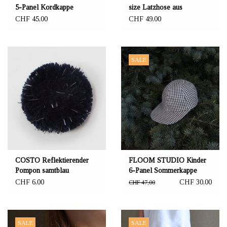
5-Panel Kordkappe
size Latzhose aus
braunfarben - upcycled
Biobaumwolle weiss/bunt
CHF 45,00
CHF 49,00
SALE
COSTO Reflektierender
FLOOM STUDIO Kinder
Pompon samtblau
6-Panel Sommerkappe
braun/graufarben -
CHF 6,00
CHF 30,00
CHF 47,00
upcycled
SALE
SALE