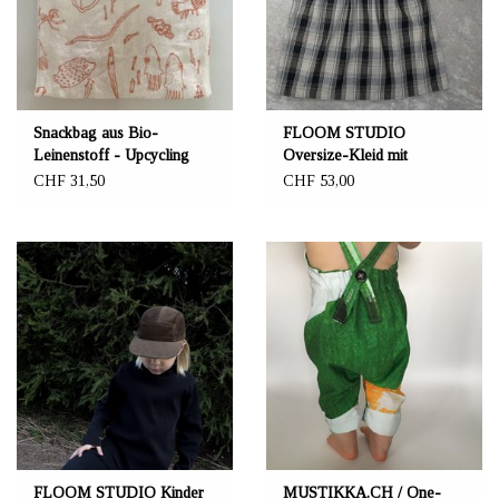
Snackbag aus Bio-
FLOOM STUDIO
Leinenstoff - Upcycling
Oversize-Kleid mit
Material!
Karomuster beige-
CHF 31,50
CHF 53,00
schwarzfarben
FLOOM STUDIO Kinder
MUSTIKKA.CH / One-