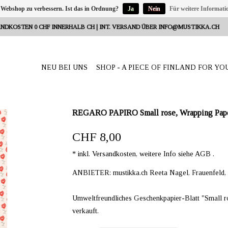
 Webshop zu verbessern. Ist das in Ordnung?
Ja
Nein
Für weitere Informati
NDKOSTEN 0 CHF INNERHALB CH | INT. VERSAND ÜBER
INFO@MUSTIKKA.CH
NEU BEI UNS
SHOP - A PIECE OF FINLAND FOR YO
REGARO PAPIRO Small rose, Wrapping Paper
CHF 8,00
* inkl. Versandkosten, weitere Info siehe AGB .
ANBIETER: mustikka.ch Reeta Nagel, Frauenfeld,
Umweltfreundliches Geschenkpapier-Blatt "Small ros
verkauft.