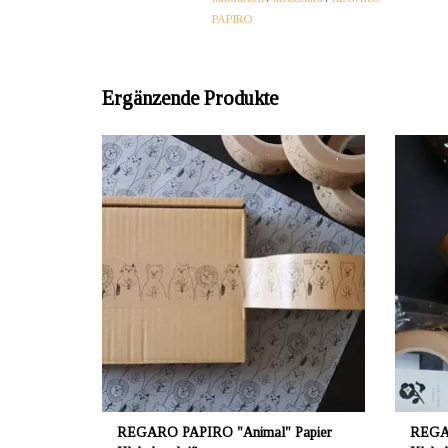
PAPIRO
Ergänzende Produkte
ANBIETER: mustikka.ch Reeta Nagel,
AN
Frauenfeld, Schweiz
Umweltfreundliches Papier-Klebeband um
Umwe
Geschenke und Pakete wunderschön zu
Ges
verpacken. Vollständig recycelbar / Bandbreite:
verpack
48 mm / Bandlänge: 40 m.
REGARO PAPIRO "Animal" Papier
REGAR