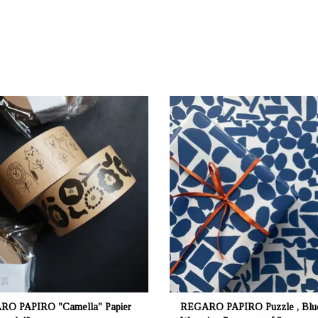
BIETER: mustikka.ch Reeta Nagel,
ANBIETER: mustikka.ch Reeta Nag
Frauenfeld, Schweiz
Frauenfeld, Schweiz
ltfreundliches Papier-Klebeband um
Umweltfreundliches Geschenkpapier-
chenke und Pakete wunderschön zu
"Puzzle" blaufarben. Grösse 40 x 27.7.
en. Vollständig recycelbar / Bandbreite:
als 3er Set verkauft.
48 mm / Bandlänge: 40 m.
O PAPIRO "Camella" Papier
REGARO PAPIRO Puzzle , Blu