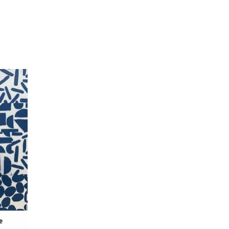
el,
Blatt
 cm. Wird
e