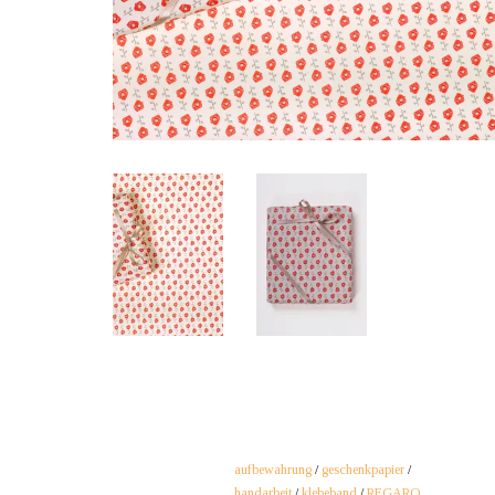
aufbewahrung
/
geschenkpapier
/
handarbeit
/
klebeband
/
REGARO