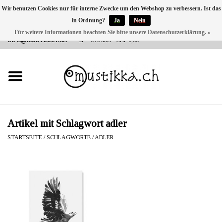
Wir benutzen Cookies nur für interne Zwecke um den Webshop zu verbessern. Ist das
in Ordnung?
Ja
Nein
DE
EN
FR
Für weitere Informationen beachten Sie bitte unsere Datenschutzerklärung. »
VERSANDKOSTEN 0 CHF INNERHALB CH | INT. VERSAND ÜBER
INFO@MUSTIKKA.CH
0 Artikel - CHF 0,00
NEU BEI UNS
SHOP - A PIECE OF
FINLAND FOR YOU
Marken
Artikel mit Schlagwort adler
STARTSEITE
/
SCHLAGWORTE
/
ADLER
Kontakt