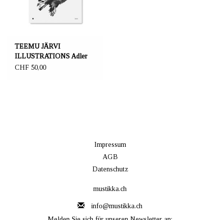
TEEMU JÄRVI
ILLUSTRATIONS Adler
Kunstdruck 50 x 70 cm
CHF 50,00
Impressum
AGB
Datenschutz
mustikka.ch
info@mustikka.ch
Melden Sie sich für unseren Newsletter an: