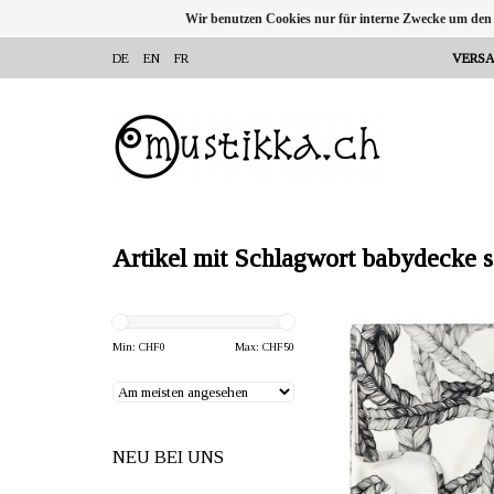
Wir benutzen Cookies nur für interne Zwecke um den
DE
EN
FR
VERSA
Artikel mit Schlagwort babydecke 
ANBIETER: mustikka.ch 
Frauenfeld, Sch
Min: CHF
0
Max: CHF
50
Material 92% Biobaum
Elasthan
Grösse: 100x10
NEU BEI UNS
Waschbar bei 