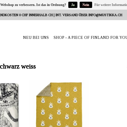
 Webshop zu verbessern. Ist das in Ordnung?
Ja
Nein
Für weitere Informati
NDKOSTEN 0 CHF INNERHALB CH | INT. VERSAND ÜBER
INFO@MUSTIKKA.CH
NEU BEI UNS
SHOP - A PIECE OF FINLAND FOR YO
schwarz weiss
Reeta Nagel,
ANBIETER: mustikka.ch Reeta Nagel,
weiz
Frauenfeld, Schweiz
wolle, 8%
Die gestrickte Decke "Ananas Senf"
(80x100 cm) aus zertifizierter GOTS
0 cm
Baumwolle schützt das Baby im
40°
Kinderwagen und wärmt das
Mittagsschläfchen.