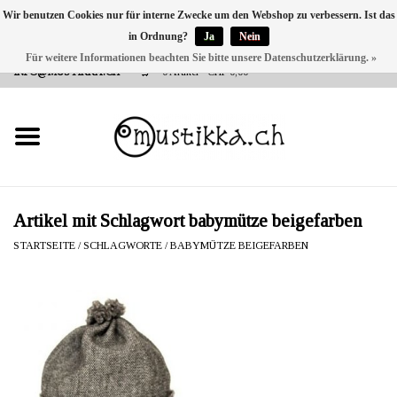
Wir benutzen Cookies nur für interne Zwecke um den Webshop zu verbessern. Ist das
in Ordnung?
Ja
Nein
DE
EN
FR
Für weitere Informationen beachten Sie bitte unsere Datenschutzerklärung. »
VERSANDKOSTEN 0 CHF INNERHALB CH | INT. VERSAND ÜBER
INFO@MUSTIKKA.CH
0 Artikel - CHF 0,00
NEU BEI UNS
SHOP - A PIECE OF
FINLAND FOR YOU
Marken
Artikel mit Schlagwort babymütze beigefarben
STARTSEITE
/
SCHLAGWORTE
/
BABYMÜTZE BEIGEFARBEN
Kontakt