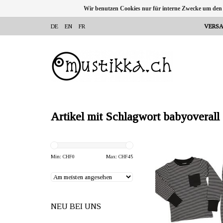
Wir benutzen Cookies nur für interne Zwecke um den
DE
EN
FR
VERSA
Artikel mit Schlagwort babyoverall
ANBIETER: mustikka.ch 
Frauenfeld, Sch
Min: CHF
0
Max: CHF
45
Zweiteiliges Pyjama sc
aus 100% Biobaumwolle.
Stoff ist sehr angenehm 
NEU BEI UNS
Grössen: 62/68 - 146