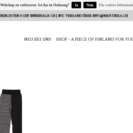
 Webshop zu verbessern. Ist das in Ordnung?
Ja
Nein
Für weitere Informati
NDKOSTEN 0 CHF INNERHALB CH | INT. VERSAND ÜBER
INFO@MUSTIKKA.CH
NEU BEI UNS
SHOP - A PIECE OF FINLAND FOR YO
Reeta Nagel,
weiz
hwarz/weiss
 Der weiche
an der Haut.
/152 cm.