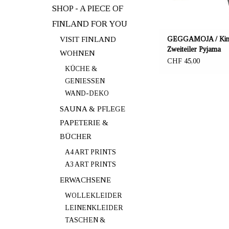
SHOP - A PIECE OF
FINLAND FOR YOU
VISIT FINLAND
GEGGAMOJA / Kin
Zweiteiler Pyjama
WOHNEN
schwarz/weiss
CHF 45,00
KÜCHE &
GENIESSEN
WAND-DEKO
SAUNA & PFLEGE
PAPETERIE &
BÜCHER
A4 ART PRINTS
A3 ART PRINTS
ERWACHSENE
WOLLEKLEIDER
LEINENKLEIDER
TASCHEN &