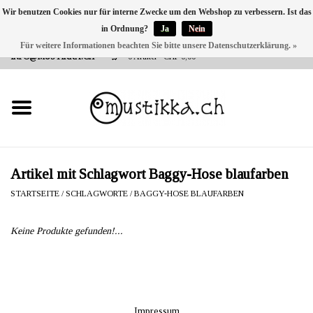
Wir benutzen Cookies nur für interne Zwecke um den Webshop zu verbessern. Ist das
in Ordnung?
Ja
Nein
DE
EN
FR
Für weitere Informationen beachten Sie bitte unsere Datenschutzerklärung. »
VERSANDKOSTEN 0 CHF INNERHALB CH | INT. VERSAND ÜBER
INFO@MUSTIKKA.CH
0 Artikel - CHF 0,00
NEU BEI UNS
SHOP - A PIECE OF
FINLAND FOR YOU
Marken
Artikel mit Schlagwort Baggy-Hose blaufarben
STARTSEITE
/
SCHLAGWORTE
/
BAGGY-HOSE BLAUFARBEN
Kontakt
Keine Produkte gefunden!...
Impressum