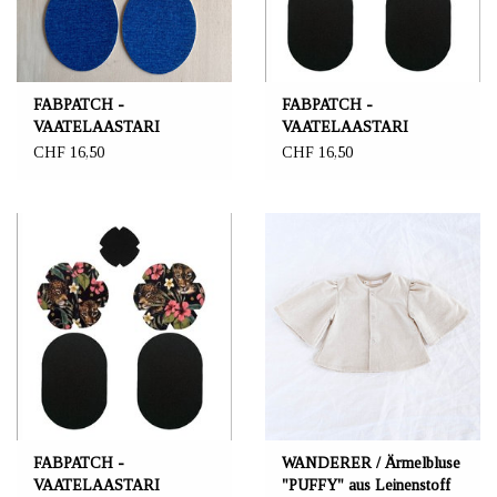
FABPATCH -
FABPATCH -
VAATELAASTARI
VAATELAASTARI
FabPatch 5er Set "Arki"
FabPatch 5er Set
CHF 16,50
CHF 16,50
"Yönmusta"
FABPATCH -
WANDERER / Ärmelbluse
VAATELAASTARI
"PUFFY" aus Leinenstoff