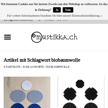
Wir benutzen Cookies nur für interne Zwecke um den Webshop zu verbessern. Ist das
in Ordnung?
Ja
Nein
DE
EN
FR
Für weitere Informationen beachten Sie bitte unsere Datenschutzerklärung. »
VERSANDKOSTEN 0 CHF INNERHALB CH | INT. VERSAND ÜBER
INFO@MUSTIKKA.CH
0 Artikel - CHF 0,00
NEU BEI UNS
SHOP - A PIECE OF
FINLAND FOR YOU
Marken
Artikel mit Schlagwort biobaumwolle
STARTSEITE
/
SCHLAGWORTE
/
BIOBAUMWOLLE
Kontakt