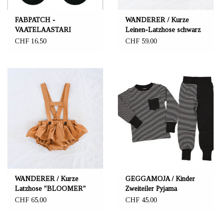
FABPATCH -
WANDERER / Kurze
VAATELAASTARI
Leinen-Latzhose schwarz
FabPatch 5er Set "Pinta"
für Baby
CHF 16,50
CHF 59,00
WANDERER / Kurze
GEGGAMOJA / Kinder
Latzhose "BLOOMER"
Zweiteiler Pyjama
ockerfarben
schwarz/weiss
CHF 65,00
CHF 45,00