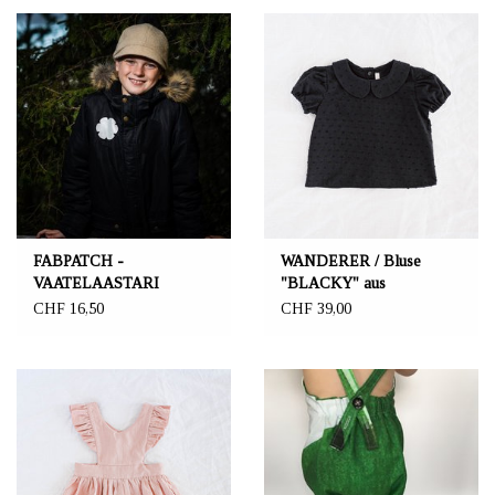
FABPATCH -
WANDERER / Bluse
VAATELAASTARI
"BLACKY" aus
FabPatch 4er Set "Loisto"
Baumwolle
CHF 16,50
CHF 39,00