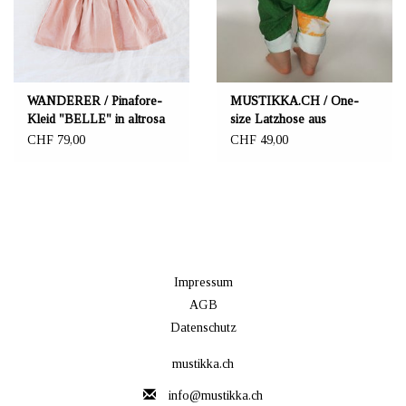
WANDERER / Pinafore-
MUSTIKKA.CH / One-
Kleid "BELLE" in altrosa
size Latzhose aus
Biobaumwolle weiss/bunt
CHF 79,00
CHF 49,00
Impressum
AGB
Datenschutz
mustikka.ch
info@mustikka.ch