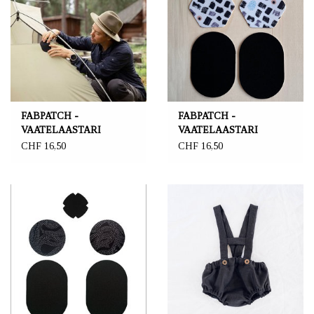
FABPATCH -
FABPATCH -
VAATELAASTARI
VAATELAASTARI
FabPatch 5er Set "Polku"
FabPatch 5er Set "Laku"
CHF 16,50
CHF 16,50