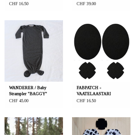
FabPatch 5er Set "Lumo"
CHF 16,50
CHF 39,00
WANDERER / Baby
FABPATCH -
Strampler "BAGGY"
VAATELAASTARI
anthrazitfarben
FabPatch 4er Set
CHF 45,00
CHF 16,50
"Extreme"