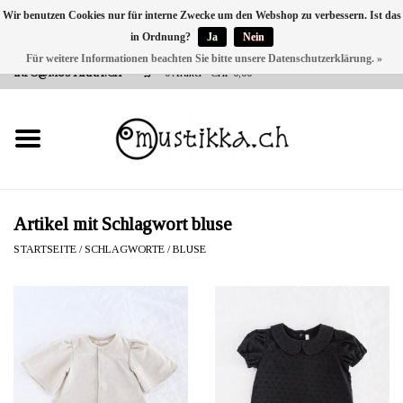
Wir benutzen Cookies nur für interne Zwecke um den Webshop zu verbessern. Ist das
in Ordnung?
Ja
Nein
DE
EN
FR
Für weitere Informationen beachten Sie bitte unsere Datenschutzerklärung. »
VERSANDKOSTEN 0 CHF INNERHALB CH | INT. VERSAND ÜBER
INFO@MUSTIKKA.CH
0 Artikel - CHF 0,00
NEU BEI UNS
SHOP - A PIECE OF
FINLAND FOR YOU
Marken
Artikel mit Schlagwort bluse
STARTSEITE
/
SCHLAGWORTE
/
BLUSE
Kontakt