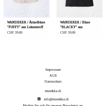
WANDERER / Ärmelbluse
WANDERER / Bluse
"PUFFY" aus Leinenstoff
"BLACKY" aus
Baumwolle
CHF 39,00
CHF 39,00
Impressum
AGB
Datenschutz
mustikka.ch
info@mustikka.ch
Melden Sie sich für unseren Newsletter an: