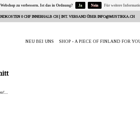
 Webshop zu verbessern. Ist das in Ordnung?
Ja
Nein
Für weitere Informati
NDKOSTEN 0 CHF INNERHALB CH | INT. VERSAND ÜBER
INFO@MUSTIKKA.CH
NEU BEI UNS
SHOP - A PIECE OF FINLAND FOR YO
itt
n!...