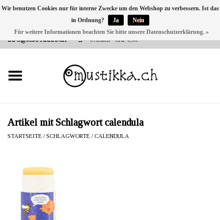
Wir benutzen Cookies nur für interne Zwecke um den Webshop zu verbessern. Ist das
in Ordnung?
Ja
Nein
DE
EN
FR
Für weitere Informationen beachten Sie bitte unsere Datenschutzerklärung. »
VERSANDKOSTEN 0 CHF INNERHALB CH | INT. VERSAND ÜBER
INFO@MUSTIKKA.CH
0 Artikel - CHF 0,00
NEU BEI UNS
SHOP - A PIECE OF
FINLAND FOR YOU
Marken
Artikel mit Schlagwort calendula
STARTSEITE
/
SCHLAGWORTE
/
CALENDULA
Kontakt