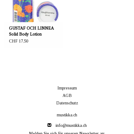
GUSTAF OCH LINNEA
Solid Body Lotion
Ringelblume
CHF 17,50
Impressum
AGB
Datenschutz
mustikka.ch
info@mustikka.ch
Melden Sie sich für unseren Newsletter an: